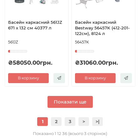
Басейн каркасний 561JZ
Басейн каркасний
671 х 132 см 40377 л
Bestway 56457K (412-201-
122см), 8124 л
561JZ
56457K
₴58050.00грн.
₴31060.00грн.
В корзину
В корзину
Показати ще
1
2
3
>
>|
Показано 1 12 36 (всього 3 сторінок)