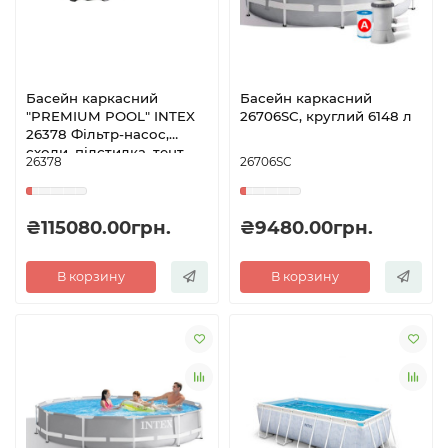
Басейн каркасний
Басейн каркасний
"PREMIUM POOL" INTEX
26706SC, круглий 6148 л
26378 Фільтр-насос,
сходи, підстилка, тент
26378
26706SC
₴115080.00грн.
₴9480.00грн.
В корзину
В корзину