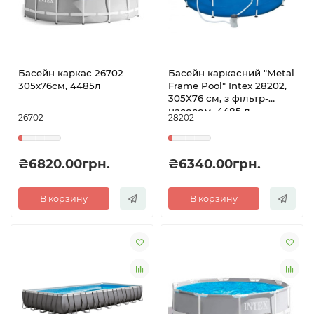
Басейн каркас 26702
Басейн каркасний "Metal
305х76см, 4485л
Frame Pool" Intex 28202,
305Х76 см, з фільтр-
насосом, 4485 л.
26702
28202
₴6820.00грн.
₴6340.00грн.
В корзину
В корзину