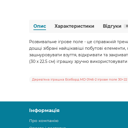
Опис
Характеристики
Відгуки
0
Розвивальне ігрове поле - це справжній трен
дошці зібрані найцікавіші побутові елементи,
зашнуровувати взуття, відкривати та закрива
(30 х 22.5 см) іграшку зручно використовувати
Дерев'яна іграшка Бізіборд MD 0146-2 ігрове поле 30×22
Інформація
Про компанію