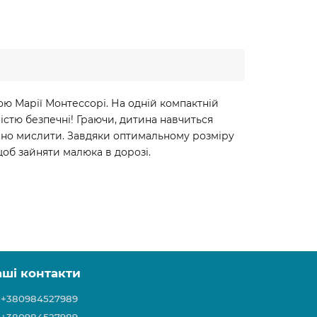
ю Марії Монтессорі. На одній компактній
істю безпечні! Граючи, дитина навчиться
гічно мислити. Завдяки оптимальному розміру
щоб зайняти малюка в дорозі.
аші контакти
+380984527989