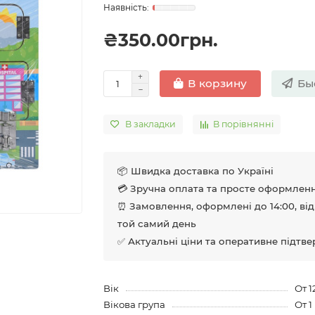
₴350.00грн.
Бы
В корзину
В закладки
В порівнянні
📦 Швидка доставка по Україні
💳 Зручна оплата та просте оформлен
⏰ Замовлення, оформлені до 14:00, ві
той самий день
✅ Актуальні ціни та оперативне підтв
Вік
От 1
Вікова група
От 1