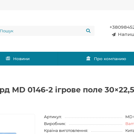
+3809845
Напиш
Новини
Про компанию
рд MD 0146-2 ігрове поле 30×22,
Артикул:
MD 
Виробник:
Bam
Країна виготовлення:
Кит