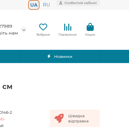
Особистий кабінет
RU
UA
27989
іть нам
Вибране
Порівняння
Кошик
Новинки
5 см
0146-2
Швидка
bi
відправка
ай