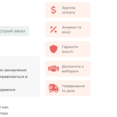
Зручна
оплата
Знижки та
стрый заказ
акції
Гарантія
якості
Допомога з
ня замовлення
вибором
дправляються в
Повернення
ердження
14 днів
2 мес
 года