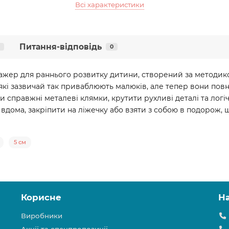
Всі характеристики
Питання-відповідь
0
ажер для раннього розвитку дитини, створений за методико
 які зазвичай так приваблюють малюків, але тепер вони повн
ти справжні металеві клямки, крутити рухливі деталі та ло
 вдома, закріпити на ліжечку або взяти з собою в подорож, 
5 см
Корисне
Н
Виробники