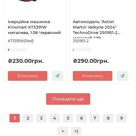
Інерційна машинка
Автомодель "Aston
Kinsmart KT5391W
Martin Valkyrie 2024"
металева, 1:38 Червоний
TechnoDrive 250951-2
масштаб 1:39
KT5391W(Red)
250951-2
₴230.00грн.
₴290.00грн.
В корзину
В корзину
Показати ще
1
2
3
4
5
6
7
8
9
>
>|