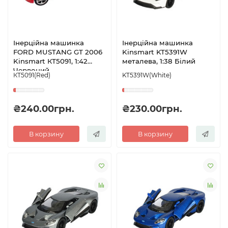
Інерційна машинка
Інерційна машинка
FORD MUSTANG GT 2006
Kinsmart KT5391W
Kinsmart КТ5091, 1:42
металева, 1:38 Білий
Червоний
КТ5091(Red)
KT5391W(White)
₴240.00грн.
₴230.00грн.
В корзину
В корзину