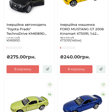
Інерційна автомодель
Інерційна машинка
"Toyota Prado"
FORD MUSTANG GT 2006
TechnoDrive KM6189D
Kinsmart КТ5091, 1:42
чорний
Жовтий
KM6189D
КТ5091(Yellow)
₴275.00грн.
₴240.00грн.
В корзину
В корзину