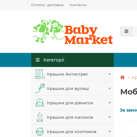
Оплата і доставка
Контакти
Категорії
Іграшки Антистрес
Іг
Іграшки для вулиці
Моб
Іграшки для дівчаток
За зам
Іграшки для малюків
Іграшки для хлопчиків