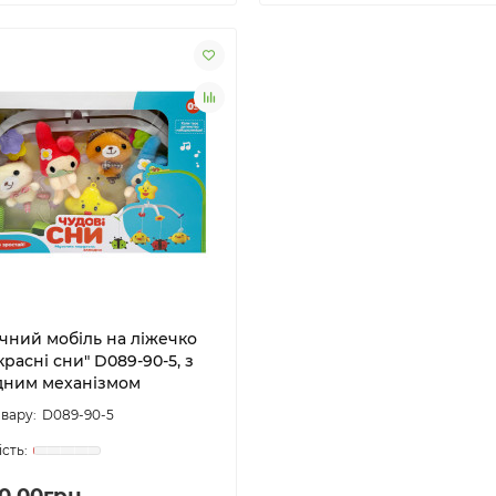
чний мобіль на ліжечко
расні сни" D089-90-5, з
дним механізмом
D089-90-5
0.00грн.