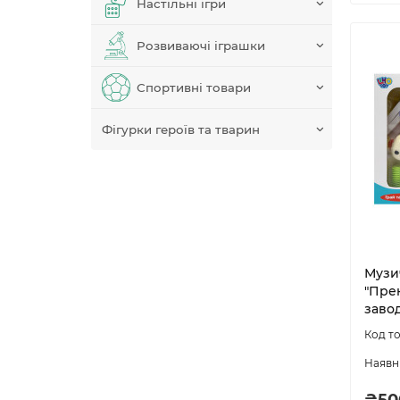
Настільні ігри
Розвиваючі іграшки
Спортивні товари
Фігурки героїв та тварин
Музи
"Прек
заво
₴50