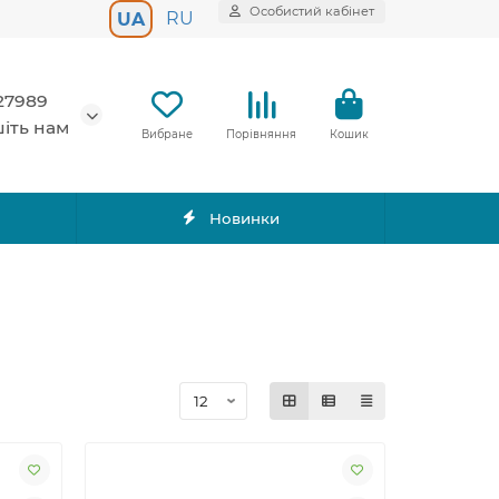
Особистий кабінет
RU
UA
27989
іть нам
Вибране
Порівняння
Кошик
Новинки