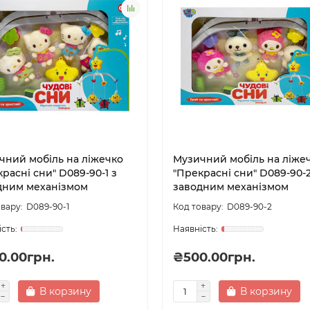
чний мобіль на ліжечко
Музичний мобіль на ліже
расні сни" D089-90-1 з
"Прекрасні сни" D089-90-2
дним механізмом
заводним механізмом
D089-90-1
D089-90-2
0.00грн.
₴500.00грн.
В корзину
В корзину