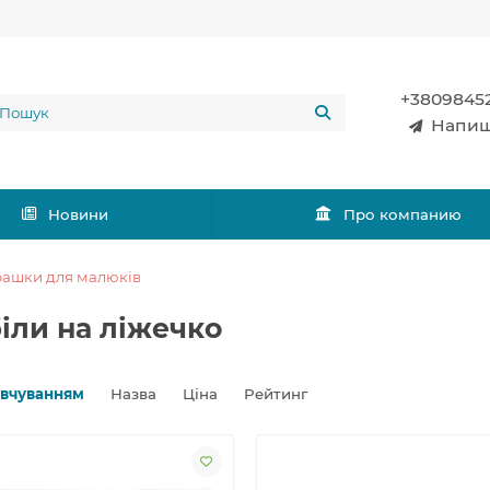
+3809845
Напиш
Новини
Про компанию
рашки для малюків
іли на ліжечко
овчуванням
Назва
Ціна
Рейтинг