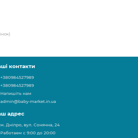
рінок)
аші контакти
+380984527989
+380984527989
Напишіть нам
admin@baby-market.in.ua
аш адрес
м. Дніпро, вул. Сонячна, 24
Работаем с 9:00 до 20:00