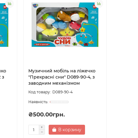
чко
Музичний мобіль на ліжечко
 з
"Прекрасні сни" D089-90-4, з
заводним механізмом
D089-90-4
₴500.00грн.
В корзину