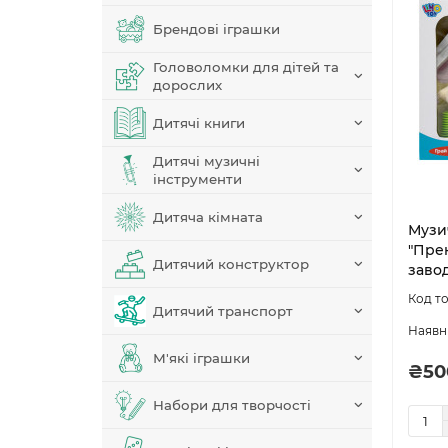
Брендові іграшки
Головоломки для дітей та
дорослих
Дитячі книги
Дитячі музичні
інструменти
Дитяча кімната
Музи
"Прек
Дитячий конструктор
заво
Дитячий транспорт
М'які іграшки
₴50
Набори для творчості