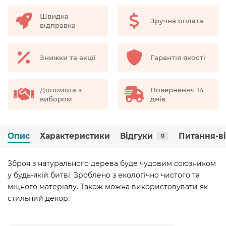
Швидка
Зручна оплата
відправка
Знижки та акції
Гарантія якості
Допомога з
Повернення 14
вибором
днів
Опис
Характеристики
Відгуки
Питання-в
0
Зброя з натурального дерева буде чудовим союзником
у будь-якій битві. Зроблено з екологічно чистого та
міцного матеріалу. Також можна використовувати як
стильний декор.