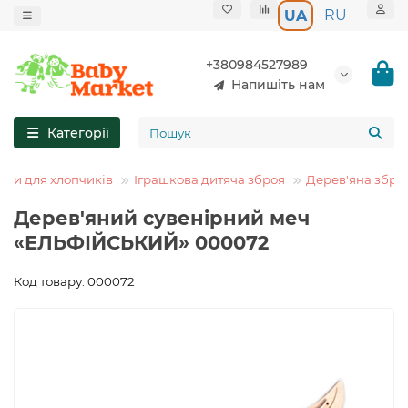
RU
UA
+380984527989
Напишіть нам
Категорії
шки для хлопчиків
Іграшкова дитяча зброя
Дерев'яна збро
Дерев'яний сувенірний меч
«ЕЛЬФІЙСЬКИЙ» 000072
Код товару: 000072