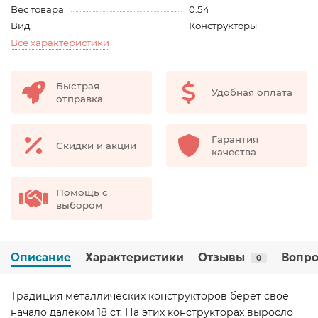
Вес товара
0.54
Вид
Конструкторы
Все характеристики
Быстрая
Удобная оплата
отправка
Гарантия
Скидки и акции
качества
Помощь с
выбором
Описание
Характеристики
Отзывы
Вопро
0
Традиция металлических конструкторов берет свое
начало далеком 18 ст. На этих конструкторах выросло