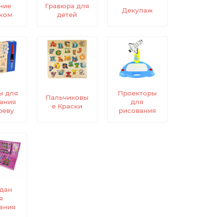
ние
Гравюра для
Декупаж
ком
детей
ы для
Проекторы
Пальчиковы
ания
для
е Краски
реву
рисования
дан
я
ания