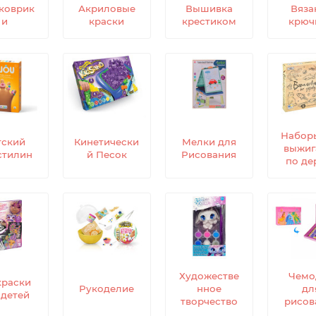
коврик
Акриловые
Вышивка
Вяза
и
краски
крестиком
крюч
Набор
тский
Кинетически
Мелки для
выжиг
стилин
й Песок
Рисования
по де
Художестве
Чемо
краски
Рукоделие
нное
дл
 детей
творчество
рисов