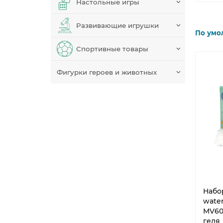
Настольные игры
Развивающие игрушки
По умо
Спортивные товары
Фигурки героев и животных
Набо
wate
MV60
геля