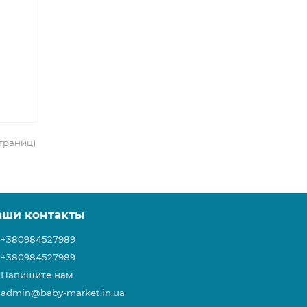
страниц)
аши контакты
+380984527989
+380984527989
Напишите нам
admin@baby-market.in.ua