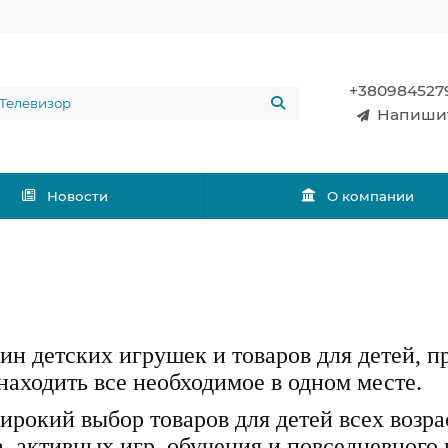
+380984527
Напиши
Новости
О компании
зин детских игрушек и товаров для детей, п
находить все необходимое в одном месте.
рокий выбор товаров для детей всех возра
а, активных игр, обучения и повседневног