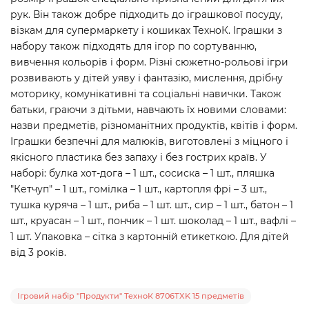
рук. Він також добре підходить до іграшкової посуду,
візкам для супермаркету і кошиках ТехноК. Іграшки з
набору також підходять для ігор по сортуванню,
вивчення кольорів і форм. Різні сюжетно-рольові ігри
розвивають у дітей уяву і фантазію, мислення, дрібну
моторику, комунікативні та соціальні навички. Також
батьки, граючи з дітьми, навчають їх новими словами:
назви предметів, різноманітних продуктів, квітів і форм.
Іграшки безпечні для малюків, виготовлені з міцного і
якісного пластика без запаху і без гострих країв. У
наборі: булка хот-дога – 1 шт., сосиска – 1 шт., пляшка
"Кетчуп" – 1 шт., гомілка – 1 шт., картопля фрі – 3 шт.,
тушка куряча – 1 шт., риба – 1 шт. шт., сир – 1 шт., батон – 1
шт., круасан – 1 шт., пончик – 1 шт. шоколад – 1 шт., вафлі –
1 шт. Упаковка – сітка з картонній етикеткою. Для дітей
від 3 років.
Ігровий набір "Продукти" ТехноК 8706TXK 15 предметів