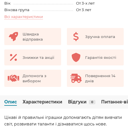
Вік
От 3-х лет
Вікова група
От 3 лет
Всі характеристики
Швидка
Зручна оплата
відправка
Знижки та акції
Гарантія якості
Допомога з
Повернення 14
вибором
днів
Опис
Характеристики
Відгуки
Питання-в
0
Цікаві й правильні іграшки допомагають дітям вивчати
світ, розвивати таланти і дізнаватися щось нове.