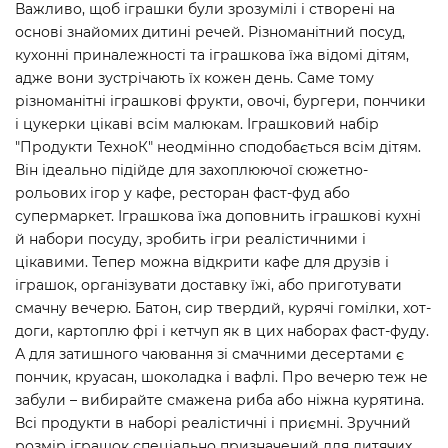
Важливо, щоб іграшки були зрозумілі і створені на
основі знайомих дитині речей. Різноманітний посуд,
кухонні приналежності та іграшкова їжа відомі дітям,
адже вони зустрічають їх кожен день. Саме тому
різноманітні іграшкові фрукти, овочі, бургери, пончики
і цукерки цікаві всім малюкам. Іграшковий набір
"Продукти ТехноК" неодмінно сподобається всім дітям.
Він ідеально підійде для захоплюючої сюжетно-
рольових ігор у кафе, ресторан фаст-фуд або
супермаркет. Іграшкова їжа доповнить іграшкові кухні
й набори посуду, зробить ігри реалістичними і
цікавими. Тепер можна відкрити кафе для друзів і
іграшок, організувати доставку їжі, або приготувати
смачну вечерю. Батон, сир твердий, курячі гомілки, хот-
доги, картоплю фрі і кетчуп як в цих наборах фаст-фуду.
А для затишного чаювання зі смачними десертами є
пончик, круасан, шоколадка і вафлі. Про вечерю теж не
забули – вибирайте смажена риба або ніжна курятина.
Всі продукти в наборі реалістичні і приємні. Зручний
розмір іграшок спеціально призначений для дитячих