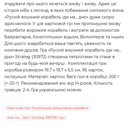
згадувати про нього хочеться знову і знову. Адже це
історія ніби з легенд, в яких побажання сміливого воїна
«Рускій воєнний корабель іди на… дно» дуже скоро
здійснилося. У цій картковій грі ми пропонуємо знову
перебити ворожий корабель і виграти за допомогою
Байрактарів, Конотопських відьом, Волонтерів та інших.
Для цього знадобиться ваша пам'ять, уважність та
компанія друзів. Гра «Рускій воєнний корабель іди на…
дно» Strateg (30972) створена патріотами та стане в
пригоді на будь-якій вечірці . Комплектація гри:
коробка розміром 19,7 х 19,7 х 6,5 см, 96 карток,
інструкція. Матеріал: картон. Вага гри в коробці: 200 г
(+-20 г). Рекомендований вік: від 14 років. Кількість
гравців: 2-4. Гра українською мовою.
Карткова гра "Російський військовий корабель
йди на... Дно" Strateg 30973ST рус