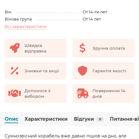
Вік
От 14-ти лет
Вікова група
От 14 лет
Всі характеристики
Швидка
Зручна оплата
відправка
Знижки та акції
Гарантія якості
Допомога з
Повернення 14
вибором
днів
Опис
Характеристики
Відгуки
Питання-в
0
Сумнозвісний корабель вже давно пішов на дно, але