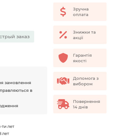
Зручна
оплата
Знижки та
стрый заказ
акції
Гарантія
якості
Допомога з
ня замовлення
вибором
дправляються в
Повернення
ердження
14 днів
8-ти лет
8 лет