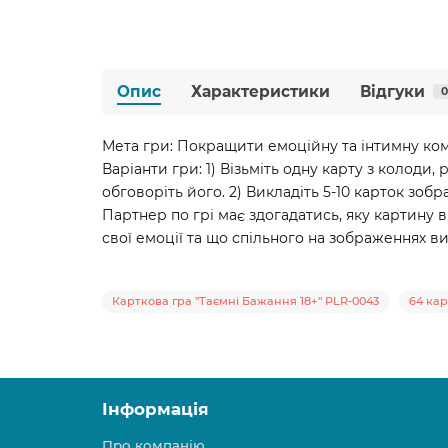
Опис
Характеристики
Відгуки
0
Мета гри: Покращити емоційну та інтимну ко
Варіанти гри: 1) Візьміть одну карту з колоди,
обговоріть його. 2) Викладіть 5-10 карток зоб
Партнер по грі має здогадатись, яку картину в
свої емоції та що спільного на зображеннях в
Карткова гра "Таємні Бажання 18+" PLR-0043
64 ка
Інформація
Про компанію