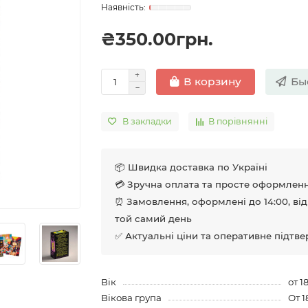
₴350.00грн.
Бы
В корзину
В закладки
В порівнянні
📦 Швидка доставка по Україні
💳 Зручна оплата та просте оформлен
⏰ Замовлення, оформлені до 14:00, ві
той самий день
✅ Актуальні ціни та оперативне підтв
Вік
от 1
Вікова група
От 1