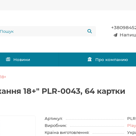
+3809845
Напиш
Новини
Про компанию
18+
ання 18+" PLR-0043, 64 картки
Артикул:
PLR
Виробник:
Pla
Країна виготовлення:
Укр