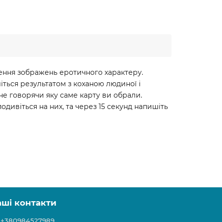
ення зображень еротичного характеру.
іліться результатом з коханою людиної і
 не говорячи яку саме карту ви обрали.
одивіться на них, та через 15 секунд напишіть
аші контакти
+380984527989