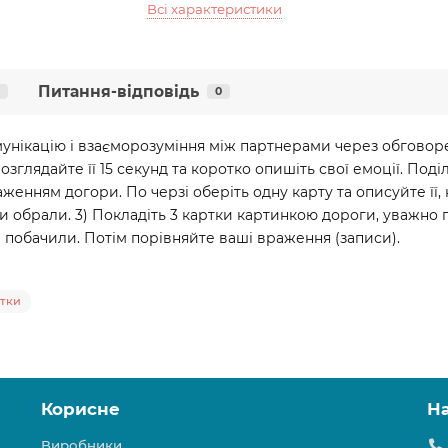
Всі характеристики
Питання-відповідь
0
мунікацію і взаєморозуміння між партнерами через обговор
 розглядайте її 15 секунд та коротко опишіть свої емоції. Под
раженням догори. По черзі оберіть одну карту та описуйте її,
и обрали. 3) Покладіть 3 картки картинкою дороги, уважно п
и побачили. Потім порівняйте ваші враження (записи).
ртки
Корисне
Н
Виробники