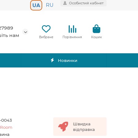
Особистий кабінет
RU
UA
27989
іть нам
Вибране
Порівняння
Кошик
Новинки
-0043
Швидка
yRoom
відправка
аина