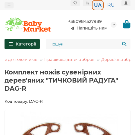
RU
UA
+380984527989
Напишіть нам
Категорії
шки для хлопчиків
Іграшкова дитяча зброя
Дерев'яна збро
Комплект ножів сувенірних
дерев'яних "ТИЧКОВИЙ РАДУГА"
DAG-R
Код товару: DAG-R