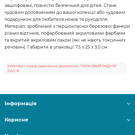
зашліфовані, повністю безпечний для дітей. Стане
чудовим доповненням до вашої колекції або чудовим
подарунком для любителя ножів та рукоділля.
Матеріал: зроблений з першокласної березової фанери
різних відтінків, пофарбований акриловими фарбами
та вкритий акриловим лаком (які не мають токсичних
речовин). Габарити в упаковці: 7.5 x 25 x 3.5 см
Комплект ножів сувенірних дерев'яних "ТИЧКОВИЙ РАДУГА"
DAG-R
Інформація
Корисне