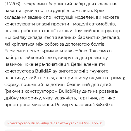
(J-7703) - яскравий і барвистий набір для складання
навантажувача по інструкції в комплекті. Крім
складання заданих по інструкції моделей, ви можете
конструювати власні проекти - моделі автомобілів,
літаків, роботів та іншої техніки. Гнучкий конструктор
Build&Play складається з великих барвистих деталей,
які кріпляться між собою за допомогою болтів.
Елементи легко з'єднувати між собою. Так само в
наборі є гайковий ключ, викрутка для розвитку
навичок інженера-початківця. Деякі елементи
конструктора Build&Play виготовлені з гнучкого
пластику, який гнеться, але при цьому відмінно тримає
форму, приємний на дотик і безпечний для дітей.
Граючи з конструктором Build&Play дитина розвиває
дрібну моторику, уяву, уважність, терпіння, логічне і
просторове мислення. Розмір упаковки: 23х8х30 с
Конструктор Build&Play "Навантажувач" HANYE J-7703