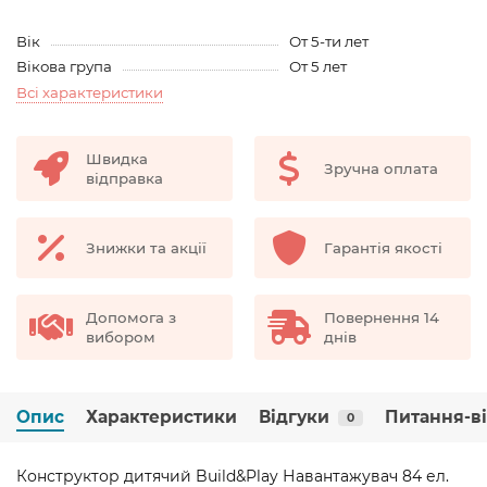
Вік
От 5-ти лет
Вікова група
От 5 лет
Всі характеристики
Швидка
Зручна оплата
відправка
Знижки та акції
Гарантія якості
Допомога з
Повернення 14
вибором
днів
Опис
Характеристики
Відгуки
Питання-в
0
Конструктор дитячий Build&Play Навантажувач 84 ел.