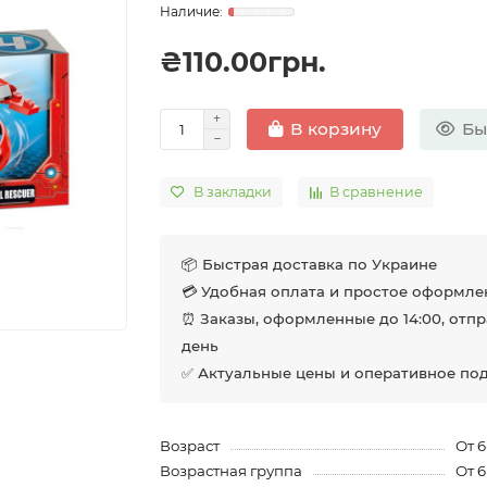
₴110.00грн.
Бы
В корзину
В закладки
В сравнение
📦 Быстрая доставка по Украине
💳 Удобная оплата и простое оформле
⏰ Заказы, оформленные до 14:00, отпр
день
✅ Актуальные цены и оперативное по
Возраст
От 6
Возрастная группа
От 6