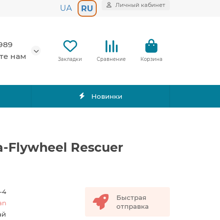
Личный кабинет
UA
RU
989
те нам
Закладки
Сравнение
Корзина
Новинки
a-Flywheel Rescuer
-4
Быстрая
an
отправка
ай