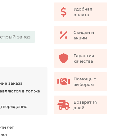
Удобная
оплата
Скидки и
стрый заказ
акции
Гарантия
качества
Помощь с
ние заказа
выбором
авляются в тот же
Возврат 14
дтверждение
дней
-ти лет
 лет