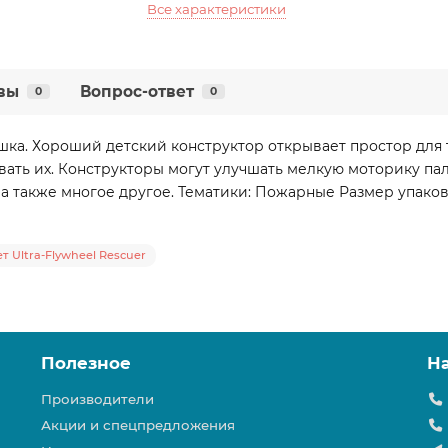
Все характеристики
вы
Вопрос-ответ
0
0
ка. Хороший детский конструктор открывает простор для 
вать их. Конструкторы могут улучшать мелкую моторику пал
 также многое другое. Тематики: Пожарные Размер упаковки
ет Ultra-Flywheel Rescuer
Полезное
Н
Производители
Акции и спецпредложения