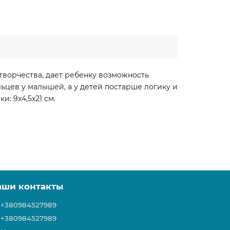
творчества, дает ребенку возможность
ьцев у малышей, а у детей постарше логику и
: 9х4,5х21 см.
аши контакты
+380984527989
+380984527989