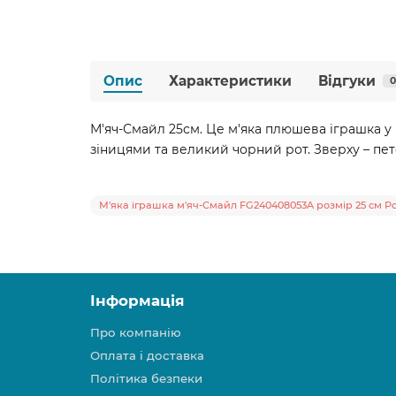
Опис
Характеристики
Відгуки
0
М'яч-Смайл 25см. Це м'яка плюшева іграшка у 
зіницями та великий чорний рот. Зверху – пет
М'яка іграшка м'яч-Смайл FG240408053A розмір 25 см 
Інформація
Про компанію
Оплата і доставка
Політика безпеки