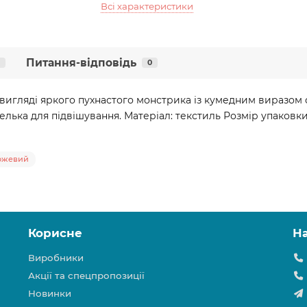
Всі характеристики
Питання-відповідь
0
вигляді яркого пухнастого монстрика із кумедним виразом о
елька для підвішування. Матеріал: текстиль Розмір упаковки:
Рожевий
Корисне
Н
Виробники
Акції та спецпропозиції
Новинки