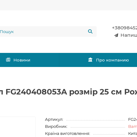
+3809845
Напиш
Новини
Про компанию
йл FG240408053A розмір 25 см Р
Артикул:
FG2
Виробник:
Bam
Країна виготовлення:
Кит