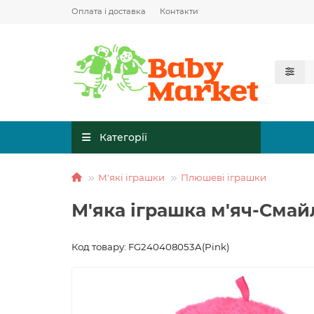
Оплата і доставка
Контакти
Категорії
М'які іграшки
Плюшеві іграшки
М'яка іграшка м'яч-Сма
Код товару: FG240408053A(Pink)