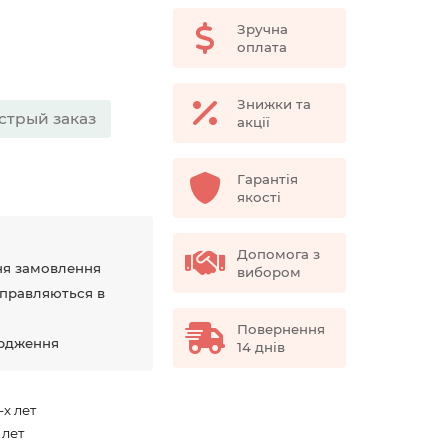
Зручна
оплата
Знижки та
стрый заказ
акції
Гарантія
якості
Допомога з
ня замовлення
вибором
дправляються в
Повернення
ердження
14 днів
-х лет
 лет