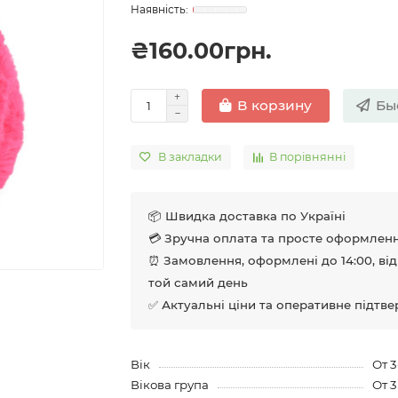
₴160.00грн.
Бы
В корзину
В закладки
В порівнянні
📦 Швидка доставка по Україні
💳 Зручна оплата та просте оформлен
⏰ Замовлення, оформлені до 14:00, ві
той самий день
✅ Актуальні ціни та оперативне підтв
Вік
От 3
Вікова група
От 3