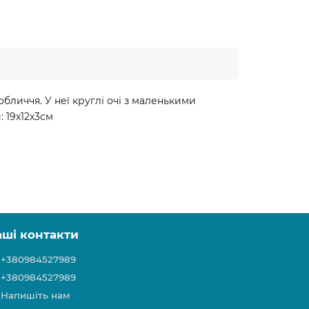
бличчя. У неї круглі очі з маленькими
 19х12х3см
аші контакти
+380984527989
+380984527989
Напишіть нам