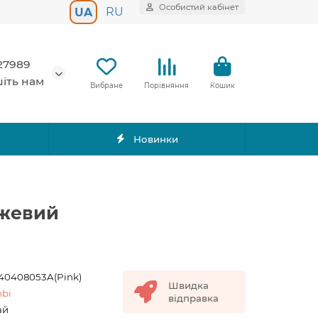
Особистий кабінет
RU
UA
27989
іть нам
Вибране
Порівняння
Кошик
Новинки
ожевий
40408053A(Pink)
Швидка
bi
відправка
ай