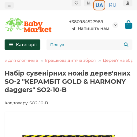
RU
UA
+380984527989
Напишіть нам
Категорії
шки для хлопчиків
Іграшкова дитяча зброя
Дерев'яна збро
Набір сувенірних ножів дерев'яних
SO-2 "КЕРАМБІТ GOLD & HARMONY
daggers" SO2-10-B
Код товару: SO2-10-B