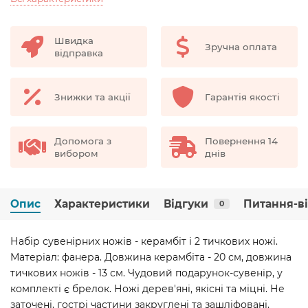
Швидка
Зручна оплата
відправка
Знижки та акції
Гарантія якості
Допомога з
Повернення 14
вибором
днів
Опис
Характеристики
Відгуки
Питання-в
0
Набір сувенірних ножів - керамбіт і 2 тичкових ножі.
Матеріал: фанера. Довжина керамбіта - 20 см, довжина
тичкових ножів - 13 см. Чудовий подарунок-сувенір, у
комплекті є брелок. Ножі дерев'яні, якісні та міцні. Не
заточені, гострі частини закруглені та зашліфовані,