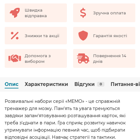
Швидка
Зручна оплата
відправка
Знижки та акції
Гарантія якості
Допомога з
Повернення 14
вибором
днів
Опис
Характеристики
Відгуки
Питання-в
0
Розвивальні набори серії «МЕМО» - це справжній
тренажер для мозку. Пам'ять та увага тренуються
завдяки запам'ятовуванню розташування карток, які
треба з'єднати в пари. Гра сприяє розвитку навичок
утримувати інформацію певний час, щоб підбирати
відповідні асоціації. Навчає стратегії та тактики.