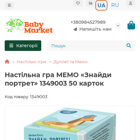
RU
UA
+380984527989
Напишіть нам
Категорії
Настільні ігри
Дуплет та Мемо
Настільна гра МЕМО «Знайди
портрет» 1349003 50 карток
Код товару: 1349003