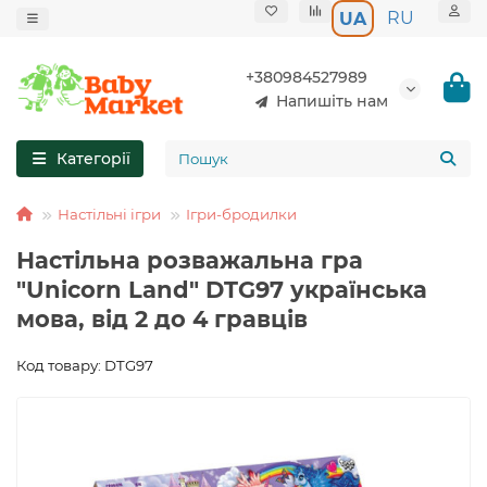
RU
UA
+380984527989
Напишіть нам
Категорії
Настільні ігри
Ігри-бродилки
Настільна розважальна гра
"Unicorn Land" DTG97 українська
мова, від 2 до 4 гравців
Код товару: DTG97