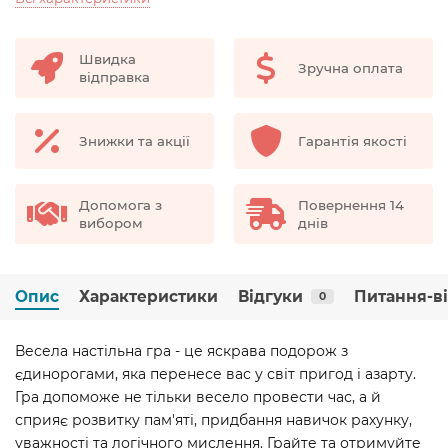
Швидка
Зручна оплата
відправка
Знижки та акції
Гарантія якості
Допомога з
Повернення 14
вибором
днів
Опис
Характеристики
Відгуки
Питання-в
0
Весела настільна гра - це яскрава подорож з
єдинорогами, яка перенесе вас у світ пригод і азарту.
Гра допоможе не тільки весело провести час, а й
сприяє розвитку пам'яті, придбання навичок рахунку,
уважності та логічного мислення. Грайте та отримуйте