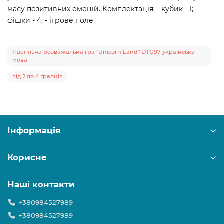
масу позитивних емоцій. Комплектація: - кубик - 1; -
фішки - 4; - ігрове поле
Настільна розважальна гра "Unicorn Land" DTG97 українська
мова
від 2 до 4 гравців
Інформація
Корисне
Наші контакти
+380984527989
+380984527989