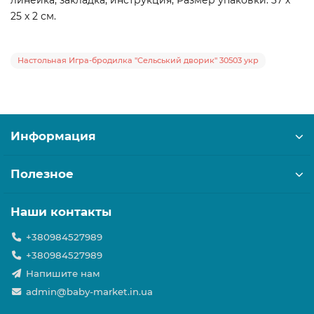
линейка, закладка, инструкция; Размер упаковки: 37 х
25 х 2 см.
Настольная Игра-бродилка "Сельський дворик" 30503 укр
Информация
Полезное
Наши контакты
+380984527989
+380984527989
Напишите нам
admin@baby-market.in.ua