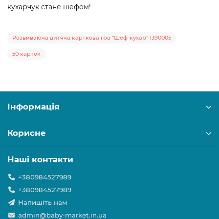
кухарчук стане шефом!
Розвиваюча дитяча карткова гра "Шеф-кухар" 1390005
50 карток
Інформація
Корисне
Наші контакти
+380984527989
+380984527989
Напишіть нам
admin@baby-market.in.ua