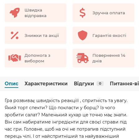
Швидка
Зручна оплата
відправка
Знижки та акції
Гарантія якості
Допомога з
Повернення 14
вибором
днів
Опис
Характеристики
Відгуки
Питання-в
0
Гра розвиває швидкість реакціїї , спритність та увагу.
Який торт спекти? Що покласти у борщ? Із чого
зробити салат? Маленький кухар це точно має знати.
Він сам набиратиме інгредієнти для своєї страви під
час гри. Головне, щоб на очі не потрапив підступний
перець чілі. І от найспритніший та найуважніший