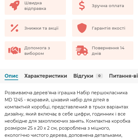
Швидка
Зручна оплата
відправка
Знижки та акції
Гарантія якості
Допомога з
Повернення 14
вибором
днів
Опис
Характеристики
Відгуки
Питання-в
0
Розвиваюча дерев'яна іграшка Набір першокласника
MD 1245 - яскравий, цікавий набір для дітей в
компактній коробці, представлений в трьох варіантах
дизайну, який включає в себе цифри, годинник і все
необхідне для захоплюючих занять. Компактна коробка
розміром 25 х 20 х 2 см, розроблена з міцного,
екологічно чистого дерева, доповнена детальками,