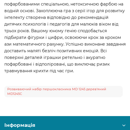
пофарбованими спеціальною, нетоксичною фарбою на
водній основі. Захоплююча гра з серії ігор для розвитку
інтелекту створена відповідно до рекомендацій
дитячих психологів і педагогів для малюків віком від
трьох років. Вашому юному генію сподобається
підбирати фігурки і цифри, освоюючи крок за кроком
ази математичного рахунку. Успішно виконане завдання
доставить маляті безліч позитивних емоцій. Всі
поверхні деталей іграшки ретельно і акуратно
пофарбовані і відполіровані, що виключає ризик
травмування крихти під час гри.
Розвиваючий набір першокласника MD 1245 дерев'яний
MD1245C
Інформація