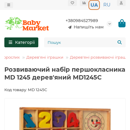
RU
UA
+380984527989
Напишіть нам
Категорії
а дорослих
Дерев'яні іграшки
Дерев'яні розвиваючі іграшк
Розвиваючий набір першокласника
MD 1245 дерев'яний MD1245C
Код товару: MD 1245C