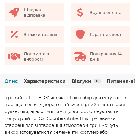
Швидка
Зручна оплата
відправка
Знижки та акції
Гарантія якості
Допомога з
Повернення 14
вибором
днів
Опис
Характеристики
Відгуки
Питання-в
0
Ігровий набір "BOX" являє собою набір для ентузіастів
ігор, що включає дерев'яний сувенірний ніж та ігрові
рукавички, аналогічні тим, що використовуються в
популярній грі CS: Counter-Strike. Ніж і рукавички
створені для відтворення атмосфери гри і можуть
використовуватися як елементи косплею або