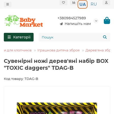
RU
UA
+380984527989
Напишіть нам
Категорії
шки для хлопчиків
Іграшкова дитяча зброя
Дерев'яна збро
Сувенірні ножі дерев'яні набір BOX
"TOXIC daggers" TDAG-B
Код товару: TDAG-B