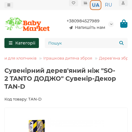
RU
UA
+380984527989
Напишіть нам
Категорії
шки для хлопчиків
Іграшкова дитяча зброя
Дерев'яна збро
Сувенірний дерев'яний ніж "SO-
2 TANTO ДОДЖО" Сувенір-Декор
TAN-D
Код товару: TAN-D