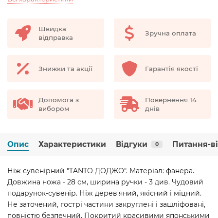
Швидка
Зручна оплата
відправка
Знижки та акції
Гарантія якості
Допомога з
Повернення 14
вибором
днів
Опис
Характеристики
Відгуки
Питання-в
0
Ніж сувенірний "TANTO ДОДЖО". Матеріал: фанера.
Довжина ножа - 28 см, ширина ручки - 3 див. Чудовий
подарунок-сувенір. Ніж дерев'яний, якісний і міцний.
Не заточений, гострі частини закруглені і зашліфовані,
повністю безпечний. Покритий красивими японськими