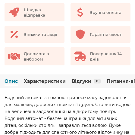
Швидка
Зручна оплата
відправка
Знижки та акції
Гарантія якості
Допомога з
Повернення 14
вибором
днів
Опис
Характеристики
Відгуки
Питання-в
0
Водяний автомат з помпою принесе масу задоволення
для малюків, дорослих і компанії друзів. Стріляти водою
це величезне задоволення на відкритому повітрі.
Водяний автомат - безпечна іграшка для активних
дітей, оскільки стріляє і заправляється водою. Дуже
добре підходить для спекотного літнього відпочинку на