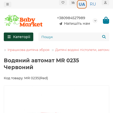
RU
UA
+380984527989
Напишіть нам
Категорії
в
Іграшкова дитяча зброя
Дитячі водяні пістолети, автомат
Водяний автомат MR 0235
Червоний
Код товару: MR 0235(Red)