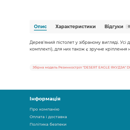
Опис
Характеристики
Відгуки
0
Дерев'яний пістолет у зібраному вигляді. Усі 
комплекті), для них також є зручне кріплення н
Збірна модель Резинкостріл "DESERT EAGLE ЯКУДЗА" D
Інформація
Про компанію
Оплата і доставка
Політика безпеки