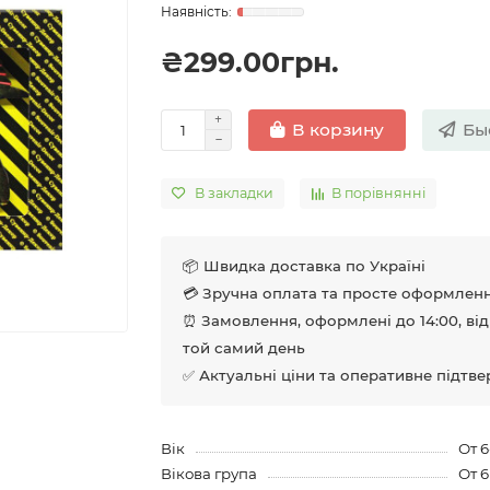
₴299.00грн.
Бы
В корзину
В закладки
В порівнянні
📦 Швидка доставка по Україні
💳 Зручна оплата та просте оформлен
⏰ Замовлення, оформлені до 14:00, ві
той самий день
✅ Актуальні ціни та оперативне підтв
Вік
От 6
Вікова група
От 6