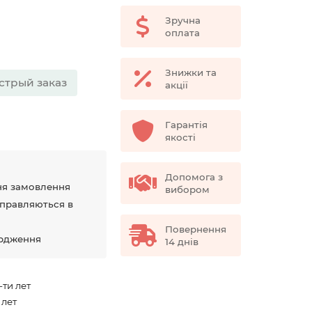
Зручна
оплата
Знижки та
стрый заказ
акції
Гарантія
якості
Допомога з
ня замовлення
вибором
дправляються в
Повернення
ердження
14 днів
-ти лет
 лет