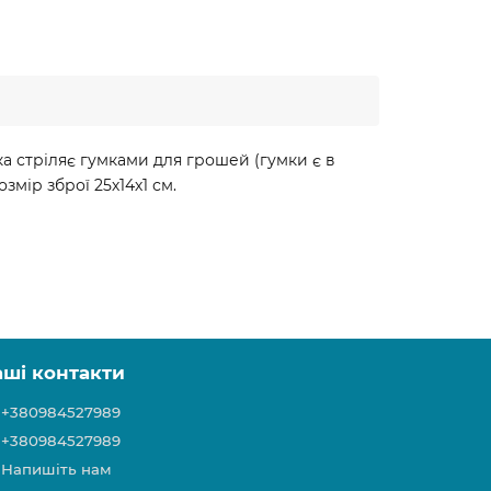
шка стріляє гумками для грошей (гумки є в
змір зброї 25х14х1 см.
аші контакти
+380984527989
+380984527989
Напишіть нам