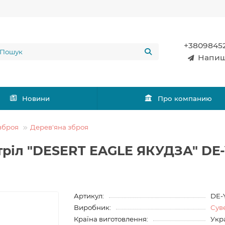
+3809845
Напиш
Новини
Про компанию
зброя
Дерев'яна зброя
тріл "DESERT EAGLE ЯКУДЗА" DE
Артикул:
DE-
Виробник:
Сув
Країна виготовлення:
Укр