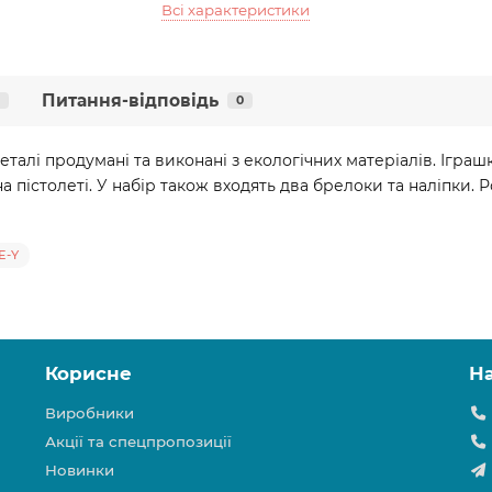
Всі характеристики
Питання-відповідь
0
деталі продумані та виконані з екологічних матеріалів. Ігра
а пістолеті. У набір також входять два брелоки та наліпки. Ро
E-Y
Корисне
Н
Виробники
Акції та спецпропозиції
Новинки