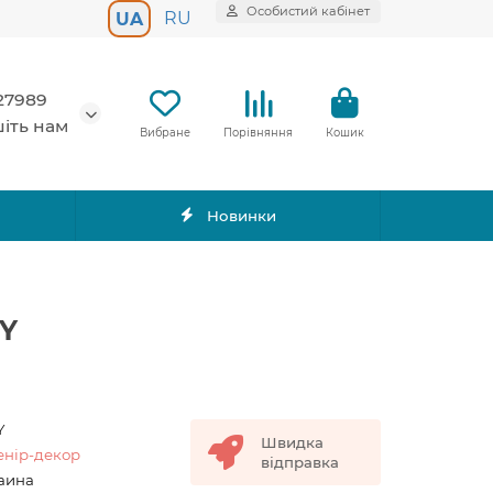
Особистий кабінет
RU
UA
27989
іть нам
Вибране
Порівняння
Кошик
Новинки
-Y
Y
Швидка
енір-декор
відправка
аина