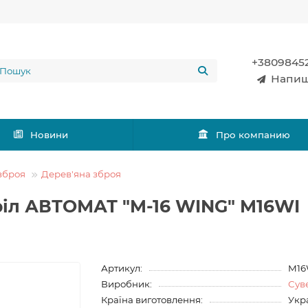
+3809845
Напиш
Новини
Про компанию
зброя
Дерев'яна зброя
ріл АВТОМАТ "M-16 WING" M16WI
Артикул:
M16
Виробник:
Сув
Країна виготовлення:
Укр