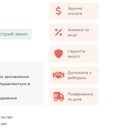
Зручна
оплата
Знижки та
стрый заказ
акції
Гарантія
якості
Допомога з
ня замовлення
вибором
дправляються в
Повернення
ердження
14 днів
-ти лет
 лет