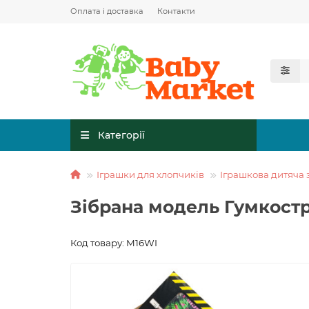
Оплата і доставка
Контакти
Категорії
Іграшки для хлопчиків
Іграшкова дитяча 
Зібрана модель Гумкост
Код товару: M16WI