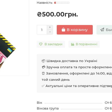
₴500.00грн.
Бы
В корзину
В закладки
В порівнянні
📦 Швидка доставка по Україні
💳 Зручна оплата та просте оформлен
⏰ Замовлення, оформлені до 14:00, ві
той самий день
✅ Актуальні ціни та оперативне підтв
Вік
От 6
Вікова група
От 6