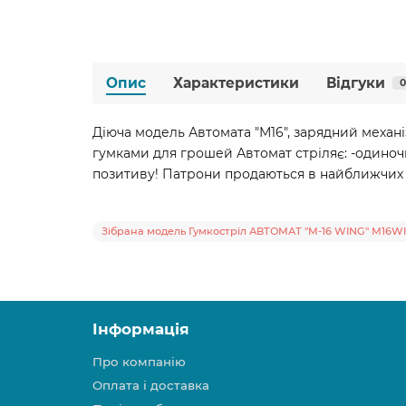
Опис
Характеристики
Відгуки
0
Діюча модель Автомата "М16", зарядний механіз
гумками для грошей Автомат стріляє: -одиноч
позитиву! Патрони продаються в найближчих
Зібрана модель Гумкостріл АВТОМАТ "M-16 WING" M16WI
Інформація
Про компанію
Оплата і доставка