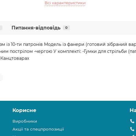
Всі характеристики
Питання-відповідь
0
м із 10-ти патронів Модель із фанери (готовий зібраний вар
ним пострілом -чергою У комплекті: -Гумки для стрільби (
 Канцтоварах
Корисне
Н
Виробники
Акції та спецпропозиції