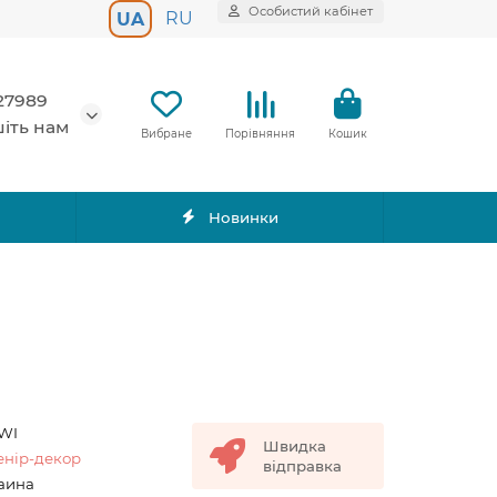
Особистий кабінет
RU
UA
27989
іть нам
Вибране
Порівняння
Кошик
Новинки
WI
Швидка
енір-декор
відправка
аина