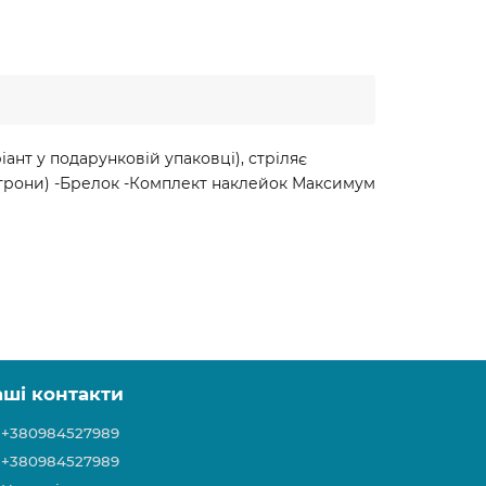
іант у подарунковій упаковці), стріляє
патрони) -Брелок -Комплект наклейок Максимум
аші контакти
+380984527989
+380984527989