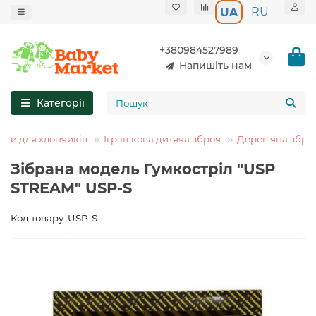
RU
UA
+380984527989
Напишіть нам
Категорії
шки для хлопчиків
Іграшкова дитяча зброя
Дерев'яна збро
Зібрана модель Гумкостріл "USP
STREAM" USP-S
Код товару: USP-S