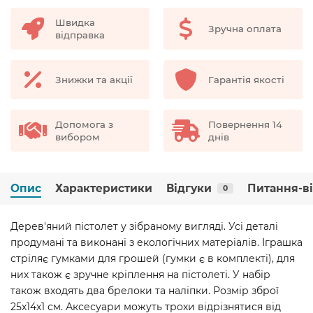
Швидка
Зручна оплата
відправка
Знижки та акції
Гарантія якості
Допомога з
Повернення 14
вибором
днів
Опис
Характеристики
Відгуки
Питання-в
0
Дерев'яний пістолет у зібраному вигляді. Усі деталі
продумані та виконані з екологічних матеріалів. Іграшка
стріляє гумками для грошей (гумки є в комплекті), для
них також є зручне кріплення на пістолеті. У набір
також входять два брелоки та наліпки. Розмір зброї
25х14х1 см. Аксесуари можуть трохи відрізнятися від