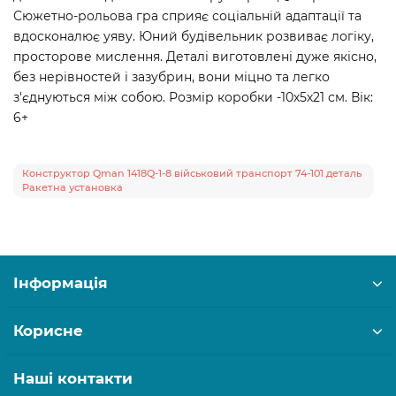
Сюжетно-рольова гра сприяє соціальній адаптації та
вдосконалює уяву. Юний будівельник розвиває логіку,
просторове мислення. Деталі виготовлені дуже якісно,
без нерівностей і зазубрин, вони міцно та легко
з'єднуються між собою. Розмір коробки -10х5х21 см. Вік:
6+
Конструктор Qman 1418Q-1-8 військовий транспорт 74-101 деталь
Ракетна установка
Інформація
Корисне
Наші контакти