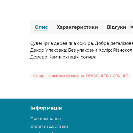
Опис
Характеристики
Відгуки
0
Сувенірна дерев'яна сокира. Добре деталізована
Декор Упаковка: Без упаковки Колір: Різноколь
Дерево Комплектація: сокира
Сокира дерев'яна сувенірна "ОРКОВ ULTRA" ORK-ULT
Інформація
Про компанію
Оплата і доставка