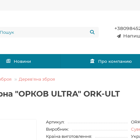
+3809845
Напиш
Новини
Про компанию
зброя
Дерев'яна зброя
ірна "ОРКОВ ULTRA" ORK-ULT
Артикул:
ORK
Виробник:
Сув
Країна виготовлення:
Укр