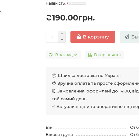
₴190.00грн.
Бы
В корзину
В закладки
В порівнянні
📦 Швидка доставка по Україні
💳 Зручна оплата та просте оформлен
⏰ Замовлення, оформлені до 14:00, ві
той самий день
✅ Актуальні ціни та оперативне підтв
Вік
От 6
Вікова група
От 6