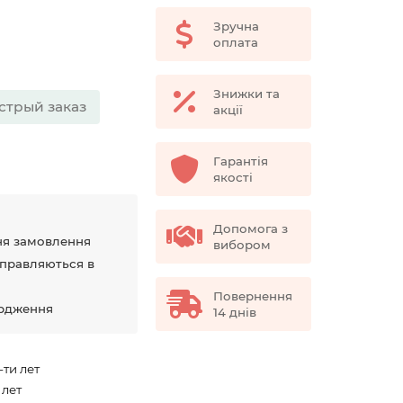
Зручна
оплата
Знижки та
стрый заказ
акції
Гарантія
якості
Допомога з
ня замовлення
вибором
дправляються в
Повернення
ердження
14 днів
-ти лет
 лет