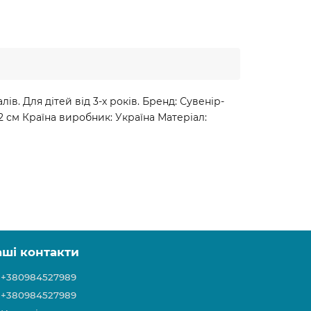
ів. Для дітей від 3-х років. Бренд: Сувенір-
 2 см Країна виробник: Україна Матеріал:
аші контакти
+380984527989
+380984527989