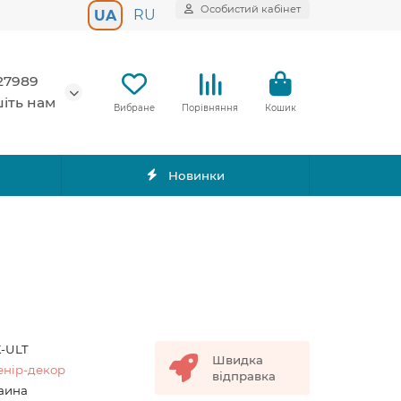
Особистий кабінет
RU
UA
27989
іть нам
Вибране
Порівняння
Кошик
Новинки
-ULT
Швидка
енір-декор
відправка
аина